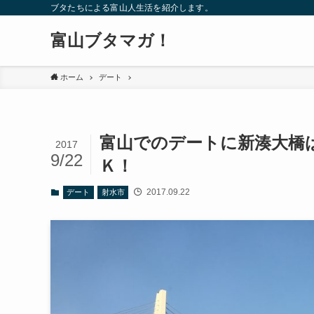
ブタたちによる富山人生活を紹介します。
富山ブタマガ！
ホーム
デート
富山でのデートに新湊大橋
2017
9/22
Ｋ！
2017.09.22
デート
射水市