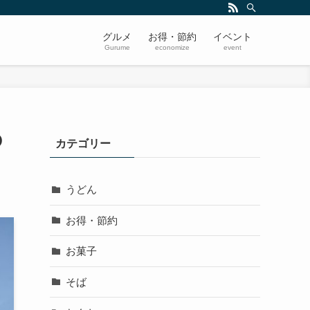
グルメ
お得・節約
イベント
Gurume
economize
event
Ｏ
カテゴリー
うどん
お得・節約
お菓子
そば