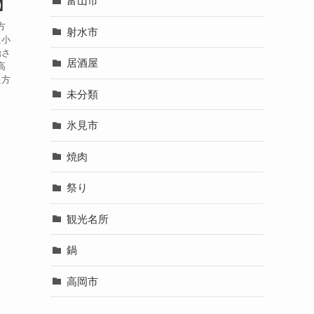
富山市
】
方
射水市
た小
始さ
居酒屋
高
た方
未分類
氷見市
焼肉
祭り
観光名所
鍋
高岡市