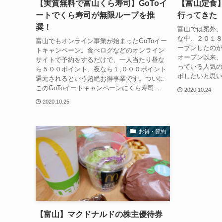
【実質無料で富山くら寿司】GoToイ
【富山定食
ートでくら寿司が無限ループを推
行ってきた 
奨！
富山では案外
な中、２０１
富山でもオンライン事業が始まったGoToイー
ープンしたの
トキャンペーン。食べログなどのオンライン
オープン以来
サイトで予約をするだけで、一人当たり昼な
っている人気
ら５００ポイント、夜なら１,０００ポイント
ポしたいと思い
還元されるという超絶お得事業です。ついに
このGoToイートキャンペーンにくら寿司...
2020.10.24
2020.10.25
お得・節約
【富山】マクドナルドの株主優待券