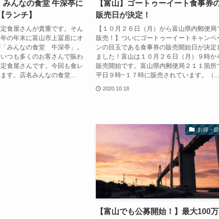
】みんなの食堂 牛深亭に
【富山】ゴートゥーイート食事券
【ランチ】
販売日が決定！
、定食屋さんが貴重です。そん
【１０月２６日（月）から富山県内郵便局
８年の年末に富山市上冨居にオ
販売！】ついにゴートゥーイートキャンペ
が「みんなの食堂 牛深亭」。
ンの目玉である食事券の販売開始日が決定
、いつも多くのお客さんで賑わ
ました！富山は１０月２６日（月）９時か
の定食屋さんです。今回も食レ
販売開始です。富山県内郵便局２１１箇所
ます。店名みんなの食堂...
平日９時~１７時に販売されています。（..
2020.10.18
お得・節
【富山でも公募開始！】最大100