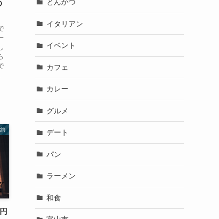
とんかつ
の
イタリアン
で
ー
イベント
し
ら
で
カフェ
.
カレー
グルメ
約
デート
パン
ラーメン
和食
万円