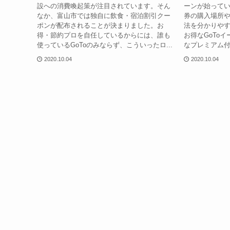
設への消費喚起策が注目されています。そん
ーンが始って
なか、富山市では独自に飲食・宿泊割引クー
券の購入場所
ポンが配布されることが決まりました。お
法を分かりや
得・節約プロを自任しているからには、誰も
お得なGoTo
使っているGoToのみならず、こういったロ...
なプレミアム付き
2020.10.04
2020.10.04