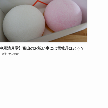
中尾清月堂】富山のお祝い事には雪牡丹はどう？
お菓子
14919