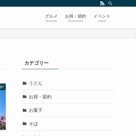
グルメ
お得・節約
イベント
Gurume
economize
event
カテゴリー
うどん
約
お得・節約
お菓子
そば