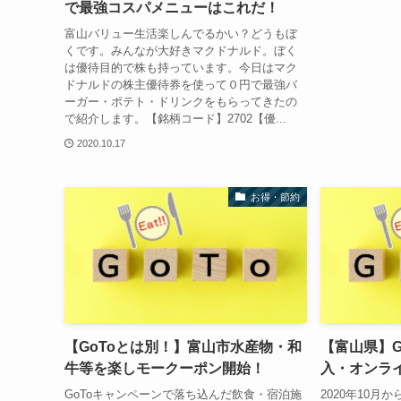
で最強コスパメニューはこれだ！
富山バリュー生活楽しんでるかい？どうもぼ
くです。みんなが大好きマクドナルド。ぼく
は優待目的で株も持っています。今日はマク
ドナルドの株主優待券を使って０円で最強バ
ーガー・ポテト・ドリンクをもらってきたの
で紹介します。【銘柄コード】2702【優...
2020.10.17
お得・節約
【GoToとは別！】富山市水産物・和
【富山県】G
牛等を楽しモークーポン開始！
入・オンラ
GoToキャンペーンで落ち込んだ飲食・宿泊施
2020年10月