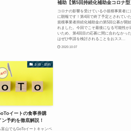
補助【第5回持続化補助金コロナ型
コロナの影響を受けている小規模事業者に
に朗報です！第4回で終了予定とされてい
規模事業者持続化補助金の第5回公募が開
れました。今回でこそ最後になる可能性が
いため、第4回目の応募に間に合わなかっ
はぜひ申請を検討されることをおスス...
2020.10.07
お得・節約
oToイートの食事券購
イン予約を徹底解説！
から富山でもGoToイートキャンペ