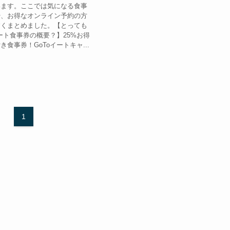
います。ここでは気になる食事
や、お得なオンライン予約の方
すくまとめました。【とっても
イート食事券の概要？】25%お得
食事券！GoToイートキャ...
1