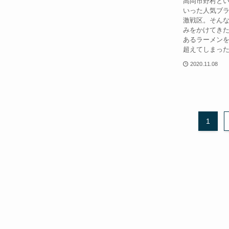
高岡市野村と
いった人気ブ
激戦区。そん
みをかけてき
あるラーメン
超えてしまった
2020.11.08
1