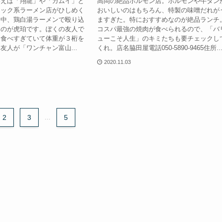
いえば「翔龍」や「カムイ」と
高岡の絶品ホルモン店。ホルモンや牛タン
ラック系ラーメン店がひしめく
おいしいのはもちろん、特製の味噌だれが
な中、鶏白湯ラーメンで殴り込
ますぎた。特におすすめなのが絶品ランチ
たのが虎珀です。ぼくの友人で
コスパ最強の焼肉が食べられるので、「バ
を食べすぎていて体重が３桁を
ューこそ人生」のキミたちも要チェックし
友人が「ワンチャン富山...
くれ。店名脇田屋電話050-5890-9465住所..
2020.11.03
2
3
...
5