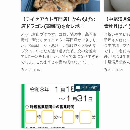
【テイクアウト専門店】からあげの
【中尾清月
店ドラゴン(高岡市)を食レポ！
雪牡丹はど
どうも富山ブタです。コロナ禍の中、高岡市
お祝い事で使
野村に新たなテイクアウト専門店ができまし
子屋さんはた
た。商品は「からあげ」。揚げ物が大好きな
つ中尾清月堂
ブタは、いったん通り過ぎた後、次の交差点
です。【名前
でUターンをしました。だって気になりすぎる
丹】明治２年
でしょ。このままじゃ夜も眠れないよ。...
中尾清月堂さん
2021.03.07
2021.02.21
お得・節約