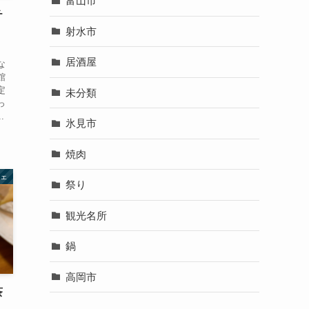
富山市
チ
射水市
。
居酒屋
な
館
定
未分類
っ
.
氷見市
焼肉
ェ
祭り
観光名所
鍋
高岡市
茶