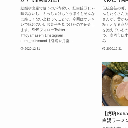
結婚や出産で迷うのが内祝い。紅白饅頭じゃ
伝統合芸の町
味気ないし、ぶっちゃけもらうほうもそんな
んもたくさん
に嬉しくないよねってことで、今回はオシャ
さんが、昔か
レで縁起のいいお菓子を見つけたので紹介し
板」となる商
ます。SNSフォローTwitter：
を抱えている
@toyamasemi1Instagram：
つ、高岡市伏
semi_retirement【引網香月堂...
み...
2020.12.31
2020.12.31
【虎珀 ko
白湯ラーメ