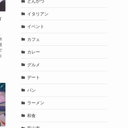
とんかつ
イタリアン
市
イベント
、
カフェ
界
選
で
カレー
を
グルメ
デート
メ
パン
ラーメン
和食