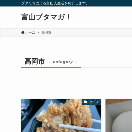
ブタたちによる富山人生活を紹介します。
富山ブタマガ！
ホーム
高岡市
高岡市
– category –
グルメ