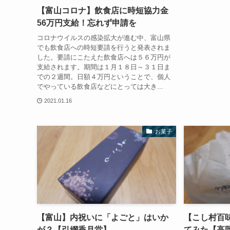
【富山コロナ】飲食店に時短協力金
56万円支給！忘れず申請を
コロナウイルスの感染拡大が進む中、富山県
でも飲食店への時短要請を行うと発表されま
した。要請にこたえた飲食店へは５６万円が
支給されます。期間は１月１８日～３１日ま
での２週間。日額４万円ということで、個人
でやっている飲食店などにとっては大き...
2021.01.16
お菓子
【富山】内祝いに「よごと」はいか
【こし村百
が？【引網香月堂】
てみた【高