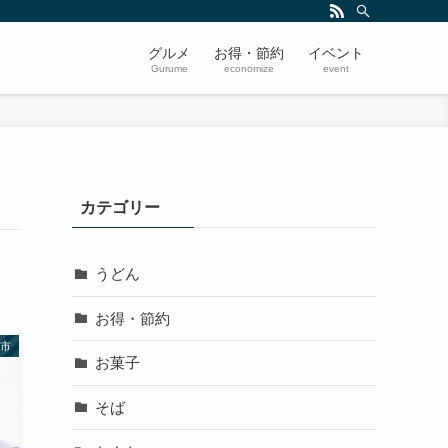
グルメ
お得・節約
イベント
Gurume
economize
event
カテゴリー
うどん
お得・節約
市
お菓子
そば