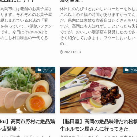
、高岡市には老舗のお菓子屋さ
休日にのんびりとおいしいコーヒーを飲む
あります。それぞれのお菓子屋
これ以上の至福の時間がありますかってん
ら親しまれているお店の「看
だ。県内には素敵な喫茶店はたくさんあり
品を持っていて、根強いファン
すが、高岡にも人知れず……といったら失
のです。今日はその中のひと
ですが、おいしい喫茶店を発見したのでさ
木のこし村百味堂の千代くる
そく紹介しておきます。フツーにおいしい
の...
2020.12.13
グルメ
グル
haku】高岡市野村に絶品鶏
【脇田屋】高岡の絶品味噌だれ松
ン店登場！
牛ホルモン屋さんに行ってきた