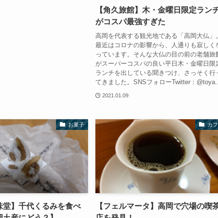
【角久旅館】木・金曜日限定ラン
がコスパ最強すぎた
高岡を代表する観光地である「高岡大仏」
最近はコロナの影響から、人通りも寂しく
っています。そんな大仏の目の前の老舗旅
がスーパーコスパの良い平日木・金曜日限
ランチを出している聞きつけ、さっそく行
てきました。SNSフォローTwitter：@toya..
2021.01.09
お菓子
カフ
味堂】千代くるみを食べ
【フェルマータ】高岡で穴場の喫
岡土産にどう？】
店を発見！