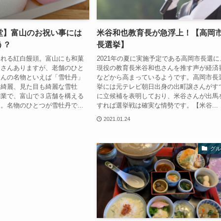
堂】富山のお祝い事には
米谷和也教育長が急浮上！【高岡
う？
長選挙】
われる紅白饅頭。富山にも和菓
2021年の夏に実施予定である高岡市長選に
くさんありますが、老舗のひと
現役の教育長米谷和也さんを推す声が経済
さんの名物といえば「雪牡丹」
などから高まっているようです。高岡市長
も綺麗、見た目も綺麗な雪牡
挙には元テレビ朝日出身の出町譲さんがす
創業で、富山で３店舗を構える
に立候補を表明しており、米谷さんが出馬
。名物のひとつが雪牡丹で...
すれば選挙戦は確実な情勢です。【米谷...
2021.01.24
グル