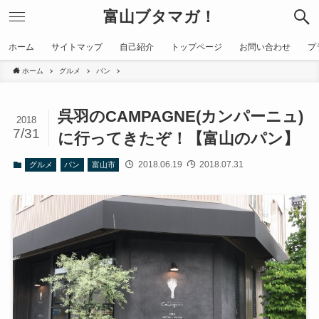
富山ブタマガ！
ホーム
サイトマップ
自己紹介
トップページ
お問い合わせ
プ
ホーム
グルメ
パン
呉羽のCAMPAGNE(カンパーニュ)
2018
7/31
に行ってきたぞ！【富山のパン】
2018.06.19
2018.07.31
グルメ
パン
富山市