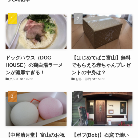
ドッグハウス（DOG
【はじめてばこ富山】無料
HOUSE）の鶏白湯ラーメ
でもらえる赤ちゃんプレゼ
ンが濃厚すぎる！
ントの中身は？
グルメ
19256
お得・節約
15053
【中尾清月堂】富山のお祝
【ボブ(Bob)】石窯で焼い