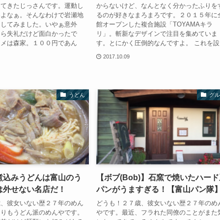
出てきたじっさんです。運動し
からないけど、なんとなく分かったふりを
いよなぁ。そんなわけで岩瀬地
るのが好きなまろまろです。２０１５年に
をしてみました。いやぁ意外
館オープンした複合施設「TOYAMAキラ
たら失礼だけど面白かったで
リ」。斬新なデザインで注目を集めていま
スメは森家。１００円であん
す。とにかく圧倒的なんですよ。 これを設..
2017.10.09
うどん
グル
煮込みうどんは富山のう
【ボブ(Bob)】石窯で焼いたハー
は外せない名店だ！
パンがうますぎる！【富山パン隊
歳、彼女いない歴２７年のめん
どうも！２７歳、彼女いない歴２７年のめ
よりもうどん派のめんやです。
やです。最近、フラれた同僚のことがまた