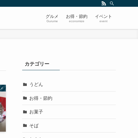
グルメ
お得・節約
イベント
Gurume
economize
event
カテゴリー
うどん
メ
お得・節約
お菓子
そば