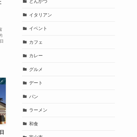
とんかつ
社
イタリアン
、
、
イベント
富
的
日
カフェ
カレー
グルメ
メ
デート
パン
ラーメン
和食
日