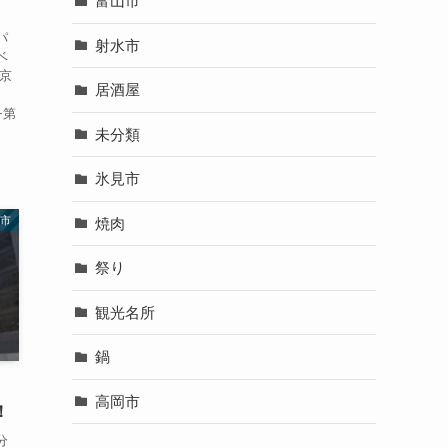
富山市
パ
射水市
ベ
京
居酒屋
−第
未分類
氷見市
市
焼肉
祭り
観光名所
鍋
高岡市
！
分