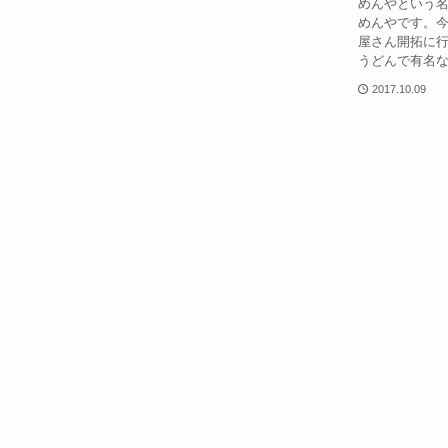
めんやという
めんやです。
屋さん開拓に
うどんで有名な
2017.10.09