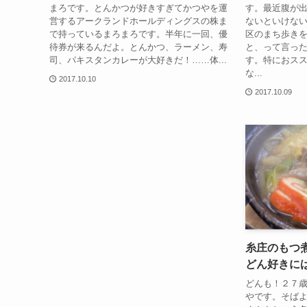
まろです。とんかつが好きすぎてかつやを運
す。最近腹が
営するアークランドホールディングスの株ま
ないといけな
で持っているまろまろです。半年に一回、優
区のまち歩き
待券が来るんだよ。とんかつ、ラーメン、寿
と、って言っ
司、パキスタンカレーが大好きだ！……体...
す。特におス
な...
2017.10.10
2017.10.09
糸庄のもつ
どん好きに
どんも！２７
やです。そば