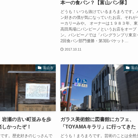
本一の食パン？【富山パン隊】
どうも！いつも抜けているまろまろです。
ン好きの僕が気になっていたお店。それが
ーカリーみや。 オーナーは１９８３年、東
高田馬場にパンピーノというお店をオープ
ン。パンピーノでは「パングランプリ東京
2回食パン部門優勝・第3回バケット...
2017.10.11
富山市
富山
】岩瀬の古い町並みを歩
ガラス美術館に図書館にカフェ、
楽しかったぞ！
「TOYAMAキラリ」に行ってきた
んです。歴史好きのじっさんで
どうも！まろまろです。芸術のことは全然