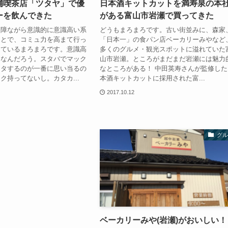
舗喫茶店「ツタヤ」で優
日本酒キットカットを満寿泉の本
ーを飲んできた
がある富山市岩瀬で買ってきた
ュ障ながら意識的に意識高い系
どうもまろまろです。古い街並みに、森家
ことで、コミュ力を高まて行っ
「日本一」の食パン店ベーカリーみやなど
っているまろまろです。意識高
多くのグルメ・観光スポットに溢れていた
てなんだろう。スタバでマック
山市岩瀬。ところがまだまだ岩瀬には魅力
カタするのが一番に思い当るの
なところがある！ 中田英寿さんが監修した
ク持ってないし。カタカ...
本酒キットカットに採用された富...
2017.10.12
グル
ベーカリーみや(岩瀬)がおいしい！