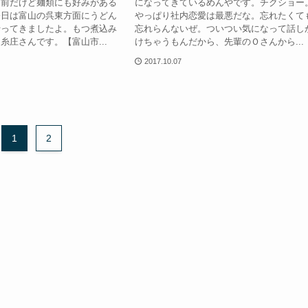
名前だけど麺類にも好みがある
になってきているめんやです。チクショー
今日は富山の呉東方面にうどん
やっぱり社内恋愛は最悪だな。忘れたくて
行ってきましたよ。もつ煮込み
忘れらんないぜ。ついつい気になって話し
糸庄さんです。【富山市...
けちゃうもんだから、先輩のＯさんから...
2017.10.07
1
2