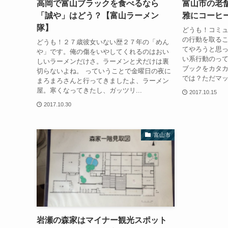
高岡で富山ブラックを食べるなら
富山市の老
「誠や」はどう？【富山ラーメン
雅にコーヒ
隊】
どうも！コミ
の行動を取る
どうも！２７歳彼女いない歴２７年の「めん
てやろうと思
や」です。俺の傷をいやしてくれるのはおい
い系行動のっ
しいラーメンだけさ。ラーメンと犬だけは裏
ブックをカタ
切らないよね。 っていうことで金曜日の夜に
では？ただマッ
まろまろさんと行ってきましたよ、ラーメン
屋。寒くなってきたし、ガッツリ...
2017.10.15
2017.10.30
富山市
岩瀬の森家はマイナー観光スポット