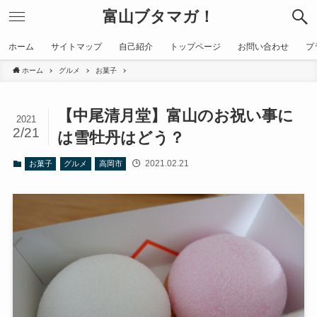
富山ブタマガ！
ホーム
サイトマップ
自己紹介
トップページ
お問い合わせ
プ
ホーム
グルメ
お菓子
【中尾清月堂】富山のお祝い事に
2021
2/21
は雪牡丹はどう？
2021.02.21
お菓子
グルメ
高岡市