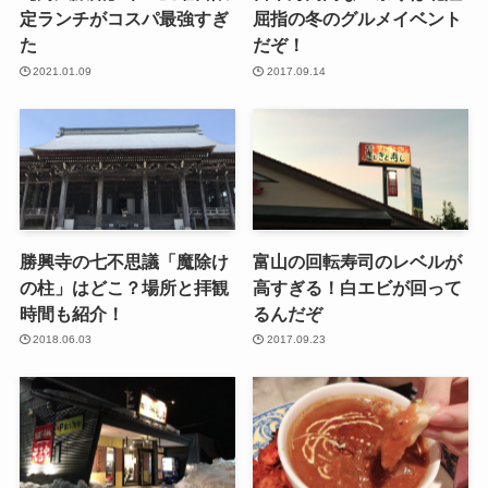
定ランチがコスパ最強すぎ
屈指の冬のグルメイベント
た
だぞ！
2021.01.09
2017.09.14
勝興寺の七不思議「魔除け
富山の回転寿司のレベルが
の柱」はどこ？場所と拝観
高すぎる！白エビが回って
時間も紹介！
るんだぞ
2018.06.03
2017.09.23