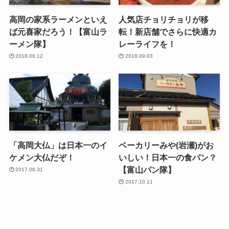
高岡の家系ラーメンといえ
人気店チョリチョリが移
ば元喜家だろう！【富山ラ
転！新店舗でさらに快適カ
ーメン隊】
レーライフを！
2018.06.12
2018.09.03
「高岡大仏」は日本一のイ
ベーカリーみや(岩瀬)がお
ケメン大仏だぞ！
いしい！日本一の食パン？
【富山パン隊】
2017.08.31
2017.10.11