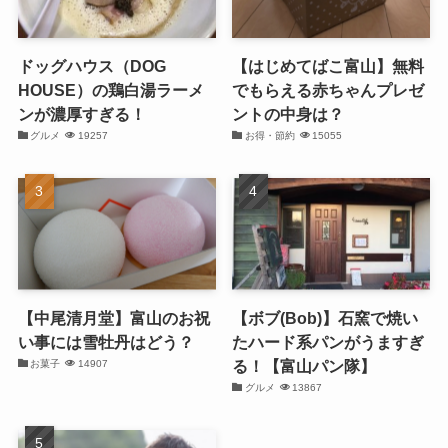
ドッグハウス（DOG
【はじめてばこ富山】無料
HOUSE）の鶏白湯ラーメ
でもらえる赤ちゃんプレゼ
ンが濃厚すぎる！
ントの中身は？
グルメ
19257
お得・節約
15055
【中尾清月堂】富山のお祝
【ボブ(Bob)】石窯で焼い
い事には雪牡丹はどう？
たハード系パンがうますぎ
る！【富山パン隊】
お菓子
14907
グルメ
13867