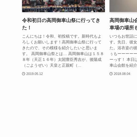
令和初日の高岡御車山祭に行ってき
高岡御車山
た！
車場の場所
こんにちは！令和、初投稿です。新時代もよ
いつもお世話
ろしくお願いします！高岡御車山祭に行って
す。先日、彼
きたので、その模様を紹介したいと思いま
た。浴衣姿の彼
す。 高岡御車山祭とは… 高岡御車山は１５８
ぅもーーーー
８年（天正１６年）太閤豊臣秀吉が、後陽成
ーっす！ 本日
（ごようぜい）天皇と正親町（...
車山会館を紹介
2019.05.12
2018.08.04