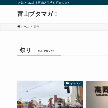
ブタたちによる富山人生活を紹介します。
富山ブタマガ！
ホーム
祭り
祭り
– category –
イベント