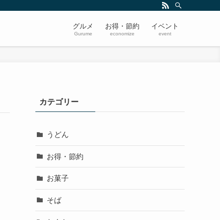
グルメ
お得・節約
イベント
Gurume
economize
event
カテゴリー
うどん
お得・節約
お菓子
そば