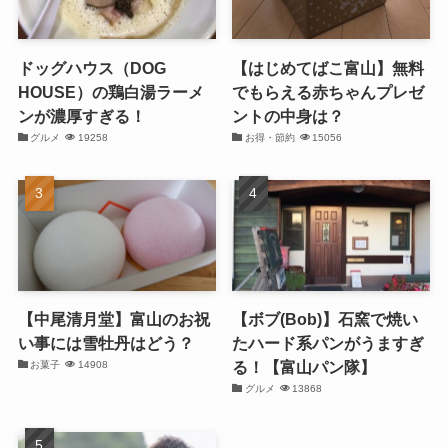
ドッグハウス（DOG
【はじめてばこ富山】無料
HOUSE）の鶏白湯ラーメ
でもらえる赤ちゃんプレゼ
ンが濃厚すぎる！
ントの中身は？
グルメ
19258
お得・節約
15056
【中尾清月堂】富山のお祝
【ボブ(Bob)】石窯で焼い
い事には雪牡丹はどう？
たハード系パンがうますぎ
る！【富山パン隊】
お菓子
14908
グルメ
13868