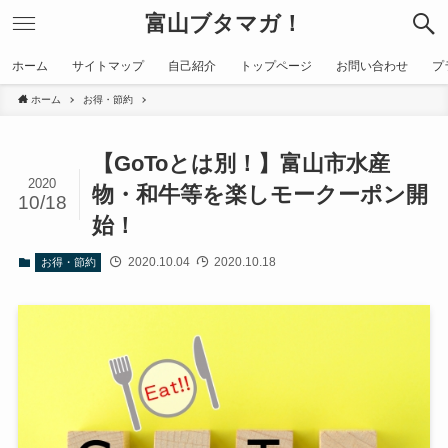
富山ブタマガ！
ホーム
サイトマップ
自己紹介
トップページ
お問い合わせ
プ
ホーム
お得・節約
【GoToとは別！】富山市水産
2020
物・和牛等を楽しモークーポン開
10/18
始！
2020.10.04
2020.10.18
お得・節約