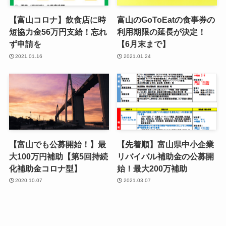
【富山コロナ】飲食店に時
富山のGoToEatの食事券の
短協力金56万円支給！忘れ
利用期限の延長が決定！
ず申請を
【6月末まで】
2021.01.16
2021.01.24
【富山でも公募開始！】最
【先着順】富山県中小企業
大100万円補助【第5回持続
リバイバル補助金の公募開
化補助金コロナ型】
始！最大200万補助
2020.10.07
2021.03.07